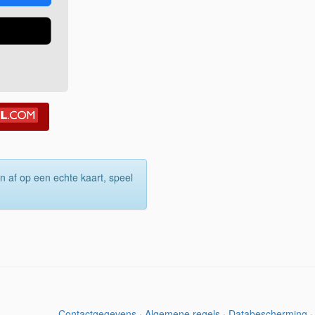
af op een echte kaart, speel
Contactgegevens
·
Algemene regels
·
Databescherming