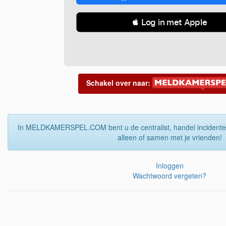
 Log in met Apple
Schakel over naar:
In MELDKAMERSPEL.COM bent u de centralist, handel incidenten 
alleen of samen met je vrienden!
Inloggen
Wachtwoord vergeten?