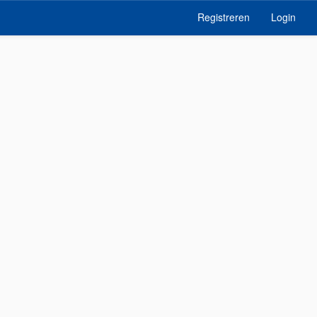
Registreren
Login