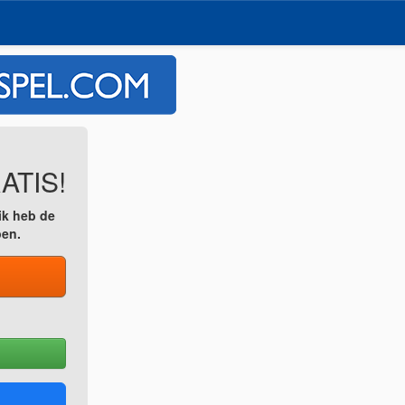
ATIS!
ik heb de
en.