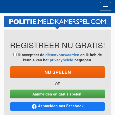
Toggl
navig
REGISTREER NU GRATIS!
Ik accepteer de
dienstvoorwaarden
en ik heb de
kennis van het
privacybeleid
begrepen.
NU SPELEN
OF
Aanmelden en gratis spelen!
Aanmelden met Facebook